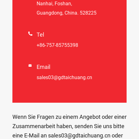
Nanhai, Foshan,
Guangdong, China. 528225

Tel
+86-757-85755398

Email
sales03@gdtaichuang.cn
Wenn Sie Fragen zu einem Angebot oder einer
Zusammenarbeit haben, senden Sie uns bitte
eine E-Mail an sales03@gdtaichuang.cn oder