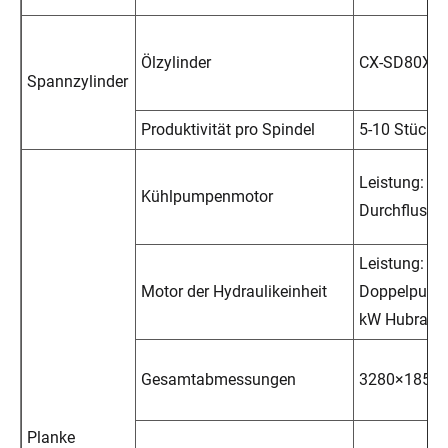
Ölzylinder
CX-SD80X7
Spannzylinder
Produktivität pro Spindel
5-10 Stück/
Leistung: 1
Kühlpumpenmotor
Durchfluss: 
Leistung: VP
Motor der Hydraulikeinheit
Doppelpumpe
kW Hubrau
Gesamtabmessungen
3280×1850
Planke