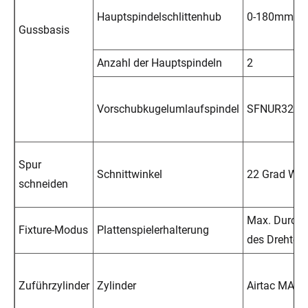
Hauptspindelschlittenhub
0-180mm
Gussbasis
Anzahl der Hauptspindeln
2
Vorschubkugelumlaufspindel
SFNUR3205
Spur
Schnittwinkel
22 Grad Win
schneiden
Max. Durch
Fixture-Modus
Plattenspielerhalterung
des Drehtell
Zuführzylinder
Zylinder
Airtac MA4