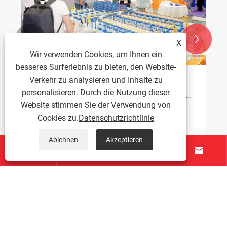


X
Wir verwenden Cookies, um Ihnen ein
besseres Surferlebnis zu bieten, den Website-
Verkehr zu analysieren und Inhalte zu
Vietnam-Kunde besucht TAICHUANG
personalisieren. Durch die Nutzung dieser
Intelligent für die Zusammenarbeit mit
Website stimmen Sie der Verwendung von
Mutterngewindeschneidmaschinen
Mehr sehen >>
Cookies zu.
Datenschutzrichtlinie
Ablehnen
Akzeptieren




Über uns
Produkte
Kontaktiere uns