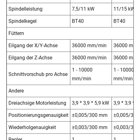
Spindelleistung
7,5/11 kW
11/15 kW
Spindelkegel
BT40
BT40
Füttern
Eilgang der X/Y-Achse
36000 mm/min
36000 mm/
Eilgang der Z-Achse
36000 mm/min
36000 mm/
1 - 10000
1 - 10000
Schnittvorschub pro Achse
mm/min
mm/min
Andere
Dreiachsige Motorleistung
3,9 * 3,9 * 5,9 kW
3,9 * 3,9 * 
Positionierungsgenauigkeit
±0,005/300 mm
±0,005/30
Wiederholgenauigkeit
±0,003/300 mm
±0,003/30
Regler
1
1