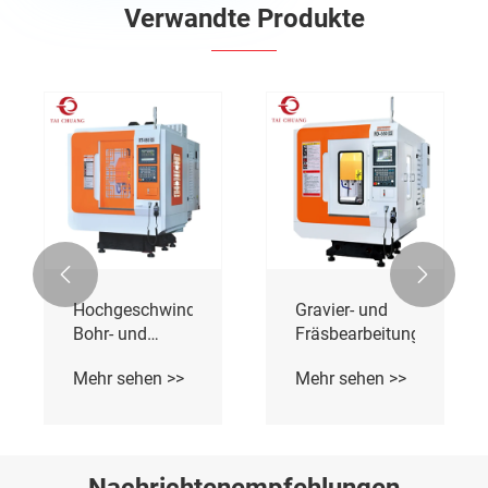
Verwandte Produkte


Hochgeschwindigkeits-
Gravier- und
Bohr- und
Fräsbearbeitungszentru
Gewindeschneid-
Mehr sehen >>
Mehr sehen >>
Bearbeitungszentrum
Nachrichtenempfehlungen