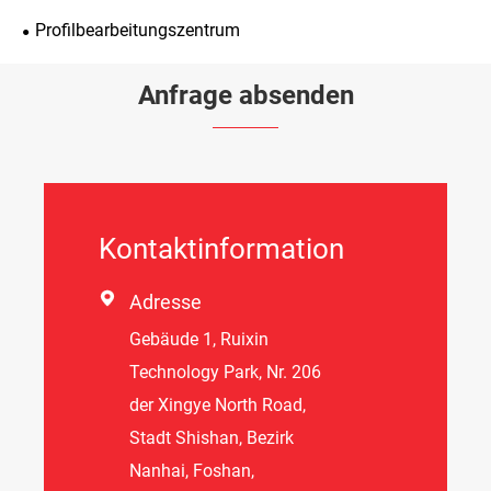
Profilbearbeitungszentrum
Anfrage absenden
Kontaktinformation

Adresse
Gebäude 1, Ruixin
Technology Park, Nr. 206
der Xingye North Road,
Stadt Shishan, Bezirk
Nanhai, Foshan,