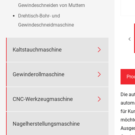
Gewindeschneiden von Muttern
Drehtisch-Bohr- und
Gewindeschneidmaschine

Kaltstauchmaschine

Gewinderollmaschine
Pro
Die au

CNC-Werkzeugmaschine
automa
für Ku
möcht
Nagelherstellungsmaschine
Ausges