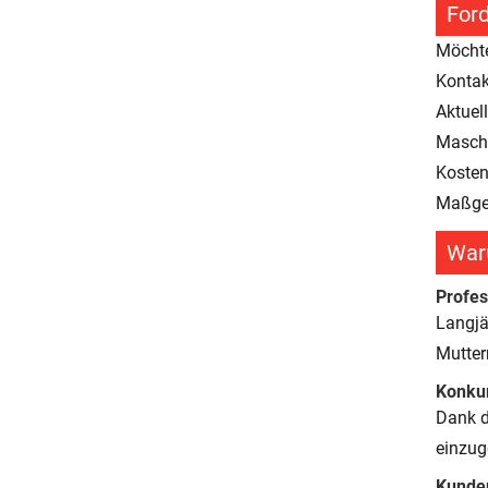
Ford
Möchte
Kontak
Aktuell
Maschi
Kosten
Maßge
War
Profes
Langjä
Mutte
Konkur
Dank d
einzug
Kunden