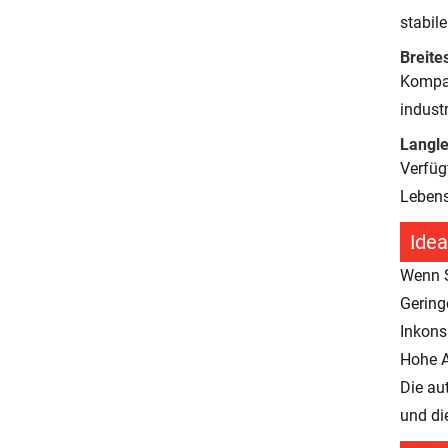
stabil
Breit
Kompat
indust
Langl
Verfüg
Lebens
Idea
Wenn S
Gering
Inkons
Hohe A
Die au
und di