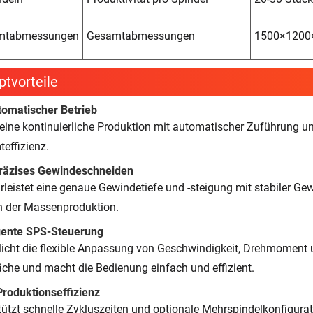
mtabmessungen
Gesamtabmessungen
1500×120
tvorteile
tomatischer Betrieb
t eine kontinuierliche Produktion mit automatischer Zuführung u
effizienz.
räzises Gewindeschneiden
leistet eine genaue Gewindetiefe und -steigung mit stabiler Gew
n der Massenproduktion.
igente SPS-Steuerung
icht die flexible Anpassung von Geschwindigkeit, Drehmoment 
äche und macht die Bedienung einfach und effizient.
roduktionseffizienz
tützt schnelle Zykluszeiten und optionale Mehrspindelkonfigurati