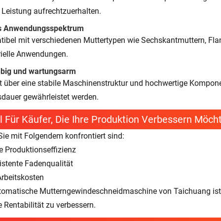
e Leistung aufrechtzuerhalten.
es Anwendungsspektrum
ibel mit verschiedenen Muttertypen wie Sechskantmuttern, Fla
rielle Anwendungen.
ebig und wartungsarm
t über eine stabile Maschinenstruktur und hochwertige Komponen
dauer gewährleistet werden.
l Für Käufer, Die Ihre Produktion Verbessern Möch
ie mit Folgendem konfrontiert sind:
e Produktionseffizienz
istente Fadenqualität
rbeitskosten
tomatische Mutterngewindeschneidmaschine von Taichuang ist di
e Rentabilität zu verbessern.