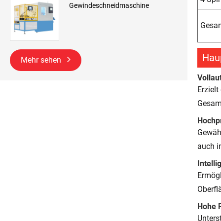
Gewindeschneidmaschine
Gesa
Haup
Mehr sehen
Vollau
Erziel
Gesamt
Hochp
Gewähr
auch i
Intell
Ermögl
Oberfl
Hohe P
Unters