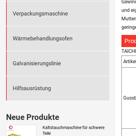
Gewind
und ei
Verpackungsmaschine
Mutter
gering
Wärmebehandlungsofen
Prod
TAICHU
Artike
Galvanisierungslinie
Hilfsausrüstung
Gussb
Neue Produkte
Kaltstauchmaschine für schwere
Teile