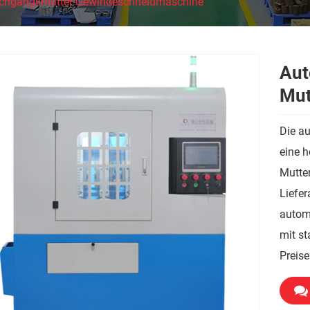
chgangsmutter-Gewindeschneidmaschine
Aut
Mut
Die a
eine h
Mutter
Liefer
autom
mit st
Preise