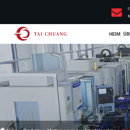
E
s
HEIM
ÜB