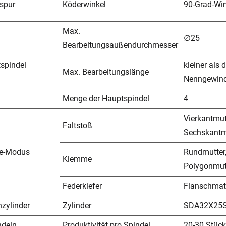
spur
Köderwinkel
90-Grad-Wi
Max.
∅25
Bearbeitungsaußendurchmesser
spindel
kleiner als d
Max. Bearbeitungslänge
Nenngewind
Menge der Hauptspindel
4
Vierkantmut
Faltstoß
Sechskantm
re-Modus
Rundmutter,
Klemme
Polygonmut
Federkiefer
Flanschmate
zylinder
Zylinder
SDA32X25
ndeln
Produktivität pro Spindel
20-30 Stüc