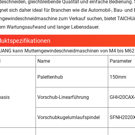
eschneiden, gleichbleibende Qualität und einfache Bedienung. Si
gnet sich daher ideal für Branchen wie die Automobil-, Bau- und 
ngewindeschneidmaschine zum Verkauf suchen, bietet TAICHUAN
em Wartungsaufwand und langer Lebensdauer.
uktspezifikationen
ANG kann Mutterngewindeschneidmaschinen von M4 bis M62 mit
l
Name
Parameter
Palettenhub
150mm
asis
Vorschub-Linearführung
GHH20CAX
Vorschubkugelumlaufspindel
SFNH2020