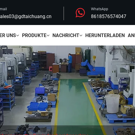
mail
WhatsApp
ales03@gdtaichuang.cn
8618576574047
ER UNS
PRODUKTE
NACHRICHT
HERUNTERLADEN
AN