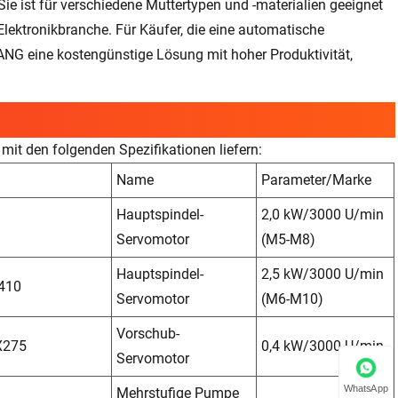
e ist für verschiedene Muttertypen und -materialien geeignet
Elektronikbranche. Für Käufer, die eine automatische
G eine kostengünstige Lösung mit hoher Produktivität,
 den folgenden Spezifikationen liefern:
Name
Parameter/Marke
Hauptspindel-
2,0 kW/3000 U/min
Servomotor
(M5-M8)
Hauptspindel-
2,5 kW/3000 U/min
410
Servomotor
(M6-M10)
Vorschub-
X275
0,4 kW/3000 U/min
Servomotor
WhatsApp
Mehrstufige Pumpe