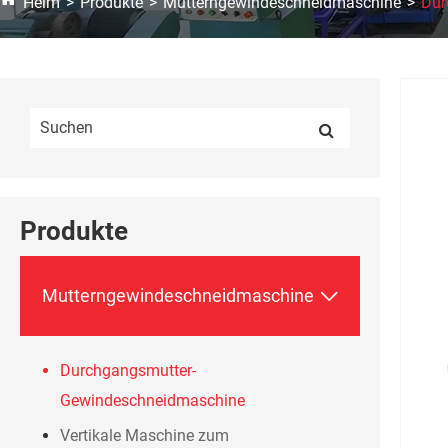
Heim
Produkte
Mutterngewindeschneidmaschine
Dur
Produkte

Mutterngewindeschneidmaschine
Durchgangsmutter-
Gewindeschneidmaschine
Vertikale Maschine zum