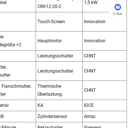
nkel
1,5 kW
CRK12-20-2
E-Mail
Touch-Screen
Innovation
ie
Hauptmotor
Innovation
egröße ×2
Leistungsschalter
CHNT
ter,
Leistungsschalter
CHNT
utter
 Flanschmutter,
Thermische
CHNT
ter
Überlastung
rial
KA
IDCE
SB
Zylindersensor
Airtac
k/Minute
Netzschalter
Siemens