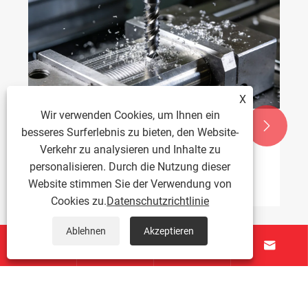
X
Wir verwenden Cookies, um Ihnen ein


besseres Surferlebnis zu bieten, den Website-
men für das
 tiefer Löcher.
Verkehr zu analysieren und Inhalte zu
personalisieren. Durch die Nutzung dieser
Website stimmen Sie der Verwendung von
Cookies zu.
Datenschutzrichtlinie
Mutterngewindeschnei
Ablehnen
Akzeptieren
TAICHUANG erfolgreic




Ausland geliefert
Mehr sehen >>