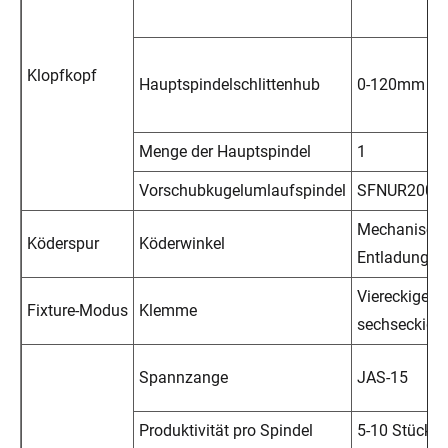
Klopfkopf
Hauptspindelschlittenhub
0-120mm
Menge der Hauptspindel
1
Vorschubkugelumlaufspindel
SFNUR2005
Mechanisch
Köderspur
Köderwinkel
Entladung
Viereckige Mu
Fixture-Modus
Klemme
sechseckige 
Spannzange
JAS-15
Produktivität pro Spindel
5-10 Stück/