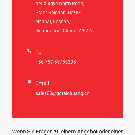
der Xingye North Road,
Stadt Shishan, Bezirk
Nanhai, Foshan,
Guangdong, China. 528225

Tel
+86-757-85755398

Email
sales03@gdtaichuang.cn
Wenn Sie Fragen zu einem Angebot oder einer