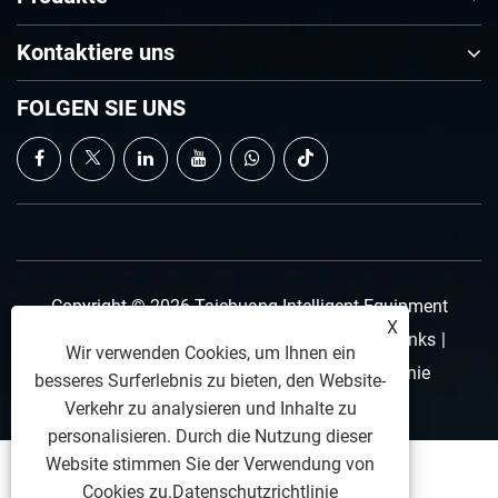
Kontaktiere uns
FOLGEN SIE UNS
Copyright © 2026 Taichuang Intelligent Equipment
X
(Foshan) Co., Ltd. Alle Rechte vorbehalten.
Links
|
Wir verwenden Cookies, um Ihnen ein
Sitemap
|
RSS
|
XML
|
Datenschutzrichtlinie
besseres Surferlebnis zu bieten, den Website-
Verkehr zu analysieren und Inhalte zu
personalisieren. Durch die Nutzung dieser
Website stimmen Sie der Verwendung von
Cookies zu.
Datenschutzrichtlinie