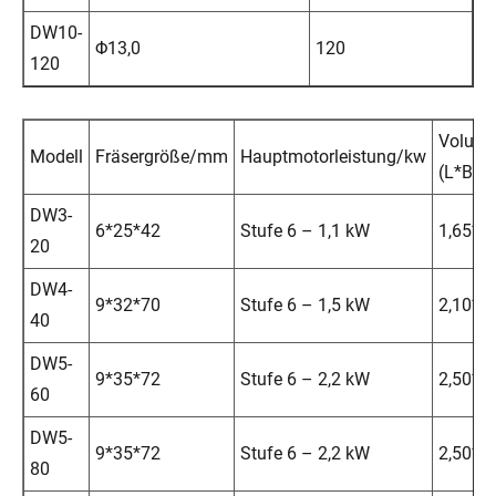
DW10-
Φ13,0
120
1
120
Volum
Modell
Fräsergröße/mm
Hauptmotorleistung/kw
(L*B*H
DW3-
6*25*42
Stufe 6 – 1,1 kW
1,65*0,
20
DW4-
9*32*70
Stufe 6 – 1,5 kW
2,10*1,
40
DW5-
9*35*72
Stufe 6 – 2,2 kW
2,50*1,
60
DW5-
9*35*72
Stufe 6 – 2,2 kW
2,50*1,
80