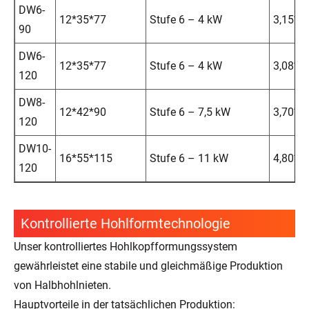
DW6-
12*35*77
Stufe 6 – 4 kW
3,15*1,
90
DW6-
12*35*77
Stufe 6 – 4 kW
3,08*1,
120
DW8-
12*42*90
Stufe 6 – 7,5 kW
3,70*1,
120
DW10-
16*55*115
Stufe 6 – 11 kW
4,80*1,
120
Kontrollierte Hohlformtechnologie
Unser kontrolliertes Hohlkopfformungssystem
gewährleistet eine stabile und gleichmäßige Produktion
von Halbhohlnieten.
Hauptvorteile in der tatsächlichen Produktion: