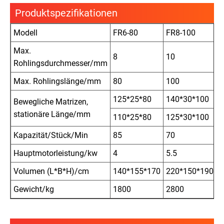
Produktspezifikationen
Modell
FR6-80
FR8-100
F
Max.
8
10
1
Rohlingsdurchmesser/mm
Max. Rohlingslänge/mm
80
100
1
125*25*80
140*30*100
1
Bewegliche Matrizen,
stationäre Länge/mm
110*25*80
125*30*100
1
Kapazität/Stück/Min
85
70
6
Hauptmotorleistung/kw
4
5.5
7
Volumen (L*B*H)/cm
140*155*170
220*150*190
2
Gewicht/kg
1800
2800
3