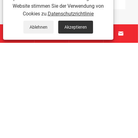
Website stimmen Sie der Verwendung von
Cookies zu.
Datenschutzrichtlinie
Ablehnen
Akzeptieren




Über uns
Produkte
Kontaktiere uns
FOLGEN SIE UNS