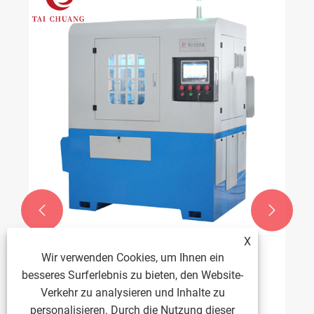


X
Wir verwenden Cookies, um Ihnen ein
Was ist eine
besseres Surferlebnis zu bieten, den Website-
Mutterngewindeschneidmaschine?
Verkehr zu analysieren und Inhalte zu
Mehr sehen >>
personalisieren. Durch die Nutzung dieser