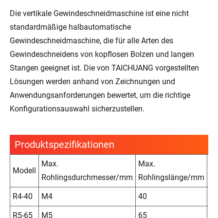
Die vertikale Gewindeschneidmaschine ist eine nicht
standardmäßige halbautomatische
Gewindeschneidmaschine, die für alle Arten des
Gewindeschneidens von kopflosen Bolzen und langen
Stangen geeignet ist. Die von TAICHUANG vorgestellten
Lösungen werden anhand von Zeichnungen und
Anwendungsanforderungen bewertet, um die richtige
Konfigurationsauswahl sicherzustellen.
Produktspezifikationen
Max.
Max.
Be
Modell
Rohlingsdurchmesser/mm
Rohlingslänge/mm
st
R4-40
M4
40
89
R5-65
M5
65
1