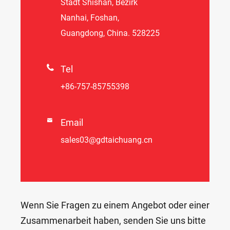
Stadt Shishan, Bezirk
Nanhai, Foshan,
Guangdong, China. 528225

Tel
+86-757-85755398

Email
sales03@gdtaichuang.cn
Wenn Sie Fragen zu einem Angebot oder einer
Zusammenarbeit haben, senden Sie uns bitte