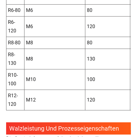
R6-80
M6
80
1
R6-
M6
120
1
120
R8-80
M8
80
1
R8-
M8
130
1
130
R10-
M10
100
1
100
R12-
M12
120
2
120
Walzleistung Und Prozesseigenschaften