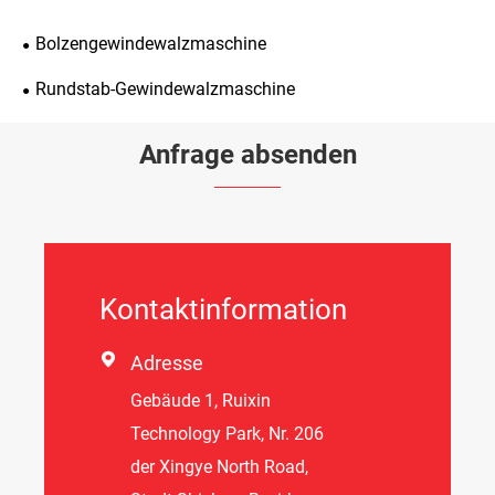
Bolzengewindewalzmaschine
Rundstab-Gewindewalzmaschine
Anfrage absenden
Kontaktinformation

Adresse
Gebäude 1, Ruixin
Technology Park, Nr. 206
der Xingye North Road,