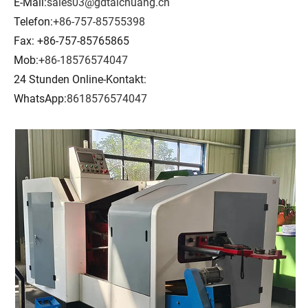
E-Mail:
sales03@gdtaichuang.cn
Telefon:
+86-757-85755398
Fax: +86-757-85765865
Mob:
+86-18576574047
24 Stunden Online-Kontakt:
WhatsApp:
8618576574047