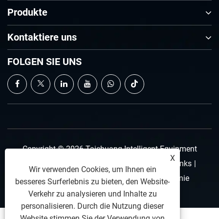
Produkte
Kontaktiere uns
FOLGEN SIE UNS
Copyright © 2026 Taichuang Intelligent Equipment
X
(Foshan) Co., Ltd. Alle Rechte vorbehalten.
Links
|
Wir verwenden Cookies, um Ihnen ein
Sitemap
|
RSS
|
XML
|
Datenschutzrichtlinie
besseres Surferlebnis zu bieten, den Website-
Verkehr zu analysieren und Inhalte zu
personalisieren. Durch die Nutzung dieser
Website stimmen Sie der Verwendung von