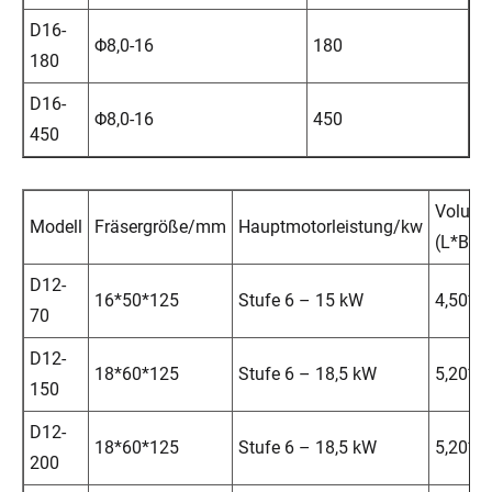
D16-
Φ8,0-16
180
2
180
D16-
Φ8,0-16
450
4
450
Volum
Modell
Fräsergröße/mm
Hauptmotorleistung/kw
(L*B*H
D12-
16*50*125
Stufe 6 – 15 kW
4,50*2,
70
D12-
18*60*125
Stufe 6 – 18,5 kW
5,20*1,
150
D12-
18*60*125
Stufe 6 – 18,5 kW
5,20*1,
200