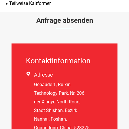
Teilweise Kaltformer
Anfrage absenden
Kontaktinformation

Adresse
Gebäude 1, Ruixin
Technology Park, Nr. 206
der Xingye North Road,
Stadt Shishan, Bezirk
Nanhai, Foshan,
Guangdong, China. 528225