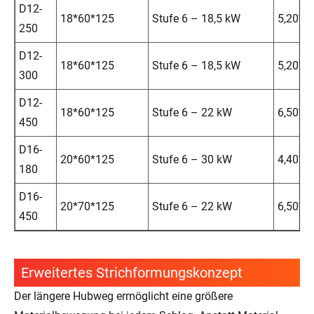
D12-
18*60*125
Stufe 6 – 18,5 kW
5,20*1,
250
D12-
18*60*125
Stufe 6 – 18,5 kW
5,20*1,
300
D12-
18*60*125
Stufe 6 – 22 kW
6,50*2,
450
D16-
20*60*125
Stufe 6 – 30 kW
4,40*2,
180
D16-
20*70*125
Stufe 6 – 22 kW
6,50*2,
450
Erweitertes Strichformungskonzept
Der längere Hubweg ermöglicht eine größere