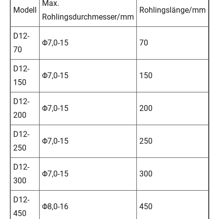
Max.
Modell
Rohlingslänge/mm
S
Rohlingsdurchmesser/mm
D12-
Φ7,0-15
70
9
70
D12-
Φ7,0-15
150
1
150
D12-
Φ7,0-15
200
2
200
D12-
Φ7,0-15
250
2
250
D12-
Φ7,0-15
300
3
300
D12-
Φ8,0-16
450
4
450