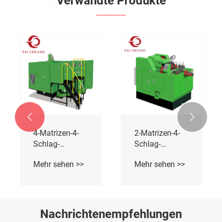
Verwandte Produkte


4-Matrizen-4-
2-Matrizen-4-
Schlag-
Schlag-
e
Kaltstauchmaschine
Kaltstauchmaschine
Mehr sehen >>
Mehr sehen >>
Nachrichtenempfehlungen